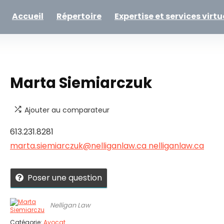
Accueil
Répertoire
Expertise et services virtu
Marta Siemiarczuk
Ajouter au comparateur
613.231.8281
marta.siemiarczuk@nelliganlaw.ca
nelliganlaw.ca
Poser une question
Nelligan Law
Catégorie:
Avocat