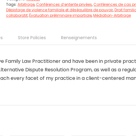
Tags:
Arbitrage
,
Conférences d’entente privées
,
Conférences de cas pr
Dépistage de violence familiale et déséquilibre de pouvoir
,
Droit famili
collaboratif
,
Évaluation préliminaire impartiale
,
Médiation-Arbitrage
es
Store Policies
Renseignements
ive Family Law Practitioner and have been in private pract
lternative Dispute Resolution Program, as well as a regul
roach every facet of my practice in a client-centered mann