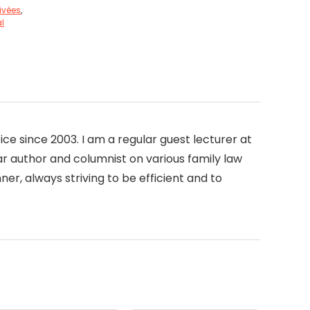
ivées
,
al
ice since 2003. I am a regular guest lecturer at
ar author and columnist on various family law
er, always striving to be efficient and to